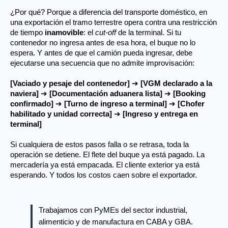
¿Por qué? Porque a diferencia del transporte doméstico, en 
una exportación el tramo terrestre opera contra una restricción 
de tiempo 
inamovible
: el 
cut-off
 de la terminal. Si tu 
contenedor no ingresa antes de esa hora, el buque no lo 
espera. Y antes de que el camión pueda ingresar, debe 
ejecutarse una secuencia que no admite improvisación:
[Vaciado y pesaje del contenedor]
 ➔ 
[VGM declarado a la 
naviera]
 ➔ 
[Documentación aduanera lista]
 ➔ 
[Booking 
confirmado]
 ➔ 
[Turno de ingreso a terminal]
 ➔ 
[Chofer 
habilitado y unidad correcta]
 ➔ 
[Ingreso y entrega en 
terminal]
Si cualquiera de estos pasos falla o se retrasa, toda la 
operación se detiene. El flete del buque ya está pagado. La 
mercadería ya está empacada. El cliente exterior ya está 
esperando. Y todos los costos caen sobre el exportador.
Trabajamos con PyMEs del sector industrial, 
alimenticio y de manufactura en CABA y GBA. 